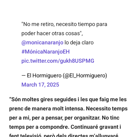
"No me retiro, necesito tiempo para
poder hacer otras cosas",
@monicanaranjo
lo deja claro
#MónicaNaranjoEH
pic.twitter.com/gukh8USPMG
— El Hormiguero (@El_Hormiguero)
March 17, 2025
“Són moltes gires seguides i les que faig me les
prenc de manera molt intensa. Necessito temps
per a mi, per a pensar, per organitzar. No tinc
temps per a compondre. Continuaré gravant i
fent televisió, però dels directes m’allunyaré.