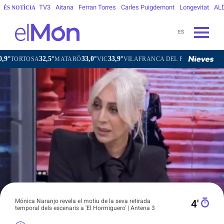
TV3
Aitana
Ferran Torres
Carles Puigdemont
Longevitat
AL
ÉS NOTÍCIA
ES
32,5°
33,0°
33,9°
32,5°
SA
MATARÓ
VIC
VILAFRANCA DEL PENEDÈS
VILANOVA I
Mónica Naranjo revela el motiu de la seva retirada
4′
temporal dels escenaris a 'El Hormiguero' | Antena 3