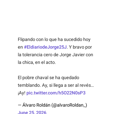
Flipando con lo que ha sucedido hoy
en
#EldiariodeJorge25J
. Y bravo por
la tolerancia cero de Jorge Javier con
la chica, en el acto.
El pobre chaval se ha quedado
temblando. Ay, si llega a ser al revés…
¡Ay!
pic.twitter.com/h5O22N0sP3
— Álvaro Roldán (@alvaroRoldan_)
June 25, 2026