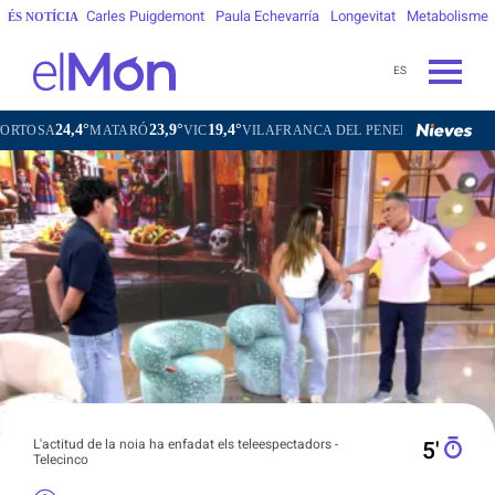
Carles Puigdemont
Paula Echevarría
Longevitat
Metabolisme
ÉS NOTÍCIA
ES
23,9°
19,4°
20,7°
ATARÓ
VIC
VILAFRANCA DEL PENEDÈS
VILANOVA I LA GEL
L'actitud de la noia ha enfadat els teleespectadors -
5′
Telecinco