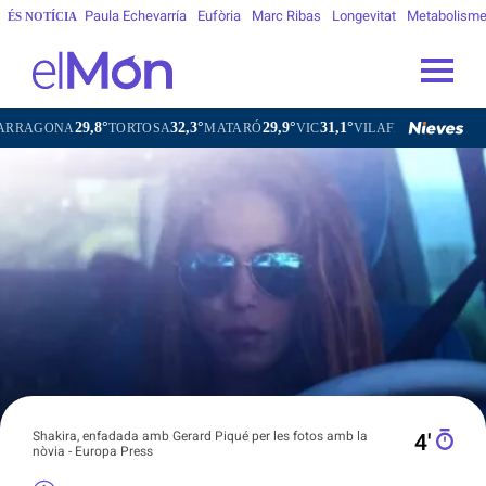
Paula Echevarría
Eufòria
Marc Ribas
Longevitat
Metabolism
ÉS NOTÍCIA
9,8°
32,3°
29,9°
31,1°
29,4°
TORTOSA
MATARÓ
VIC
VILAFRANCA DEL PENEDÈS
Shakira, enfadada amb Gerard Piqué per les fotos amb la
4′
nòvia - Europa Press