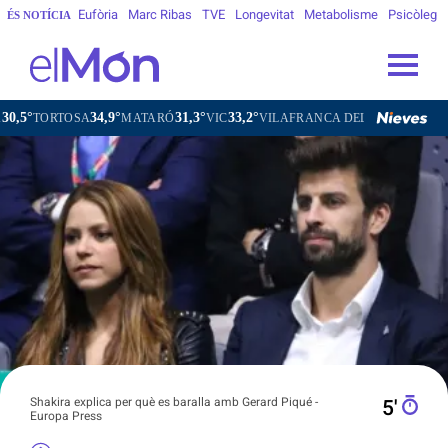
Eufòria
Marc Ribas
TVE
Longevitat
Metabolisme
Psicòleg
ÉS NOTÍCIA
34,9°
31,3°
33,2°
31,7°
MATARÓ
VIC
VILAFRANCA DEL PENEDÈS
VILANOVA I 
Shakira explica per què es baralla amb Gerard Piqué -
5′
Europa Press