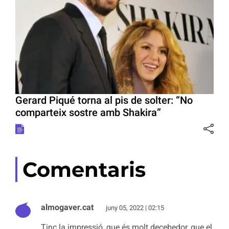
Gerard Piqué torna al pis de solter: “No
comparteix sostre amb Shakira”
Comentaris
almogaver.cat
juny 05, 2022 | 02:15
Tinc la impressió, que és molt decebedor, que el