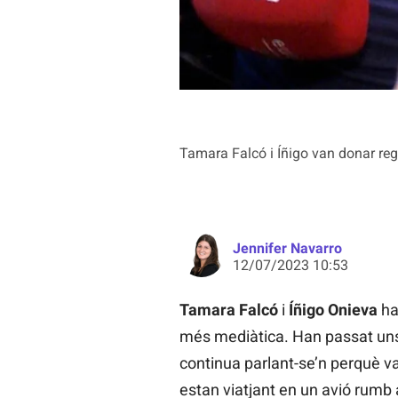
Tamara Falcó i Íñigo van donar r
Jennifer Navarro
12/07/2023 10:53
Tamara Falcó
i
Íñigo Onieva
ha
més mediàtica. Han passat uns
continua parlant-se’n perquè va
estan viatjant en un avió rumb 