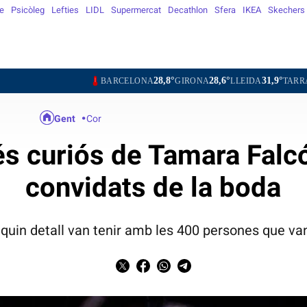
e
Psicòleg
Lefties
LIDL
Supermercat
Decathlon
Sfera
IKEA
Skechers
28,8°
28,6°
31,9°
28,4°
BARCELONA
GIRONA
LLEIDA
TARRAGONA
TOR
Gent
Cor
és curiós de Tamara Falcó 
convidats de la boda
 quin detall van tenir amb les 400 persones que van 