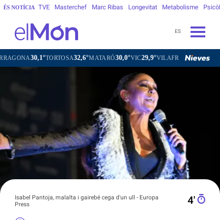
TVE
Masterchef
Marc Ribas
Longevitat
Metabolisme
Psicò
ÉS NOTÍCIA
ES
1°
32,6°
30,0°
29,9°
29,2°
TORTOSA
MATARÓ
VIC
VILAFRANCA DEL PENEDÈS
V
Isabel Pantoja, malalta i gairebé cega d'un ull - Europa
4′
Press