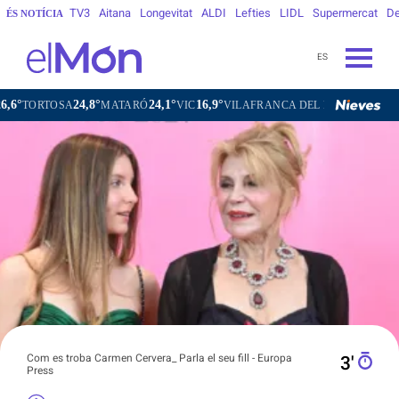
TV3
Aitana
Longevitat
ALDI
Lefties
LIDL
Supermercat
De
ÉS NOTÍCIA
ES
24,8°
24,1°
16,9°
21,7°
SA
MATARÓ
VIC
VILAFRANCA DEL PENEDÈS
VILANOVA
Com es troba Carmen Cervera_ Parla el seu fill - Europa
3′
Press