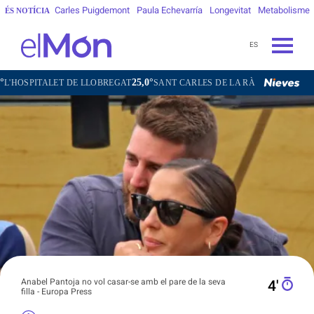
Carles Puigdemont
Paula Echevarría
Longevitat
Metabolisme
ÉS NOTÍCIA
ES
25,0°
27,3°
ET DE LLOBREGAT
SANT CARLES DE LA RÀPITA
SANT CUGAT DEL
Anabel Pantoja no vol casar-se amb el pare de la seva
4′
filla - Europa Press