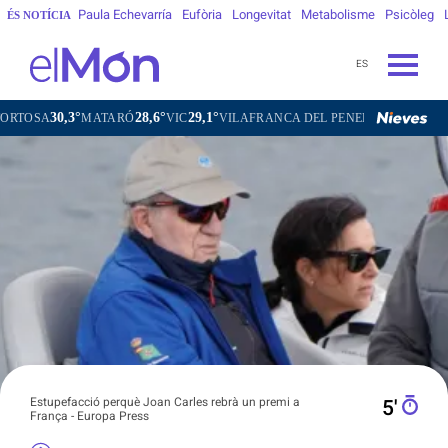
Paula Echevarría
Eufòria
Longevitat
Metabolisme
Psicòleg
ÉS NOTÍCIA
ES
28,6°
29,1°
27,7°
MATARÓ
VIC
VILAFRANCA DEL PENEDÈS
VILANOVA I LA GE
Estupefacció perquè Joan Carles rebrà un premi a
5′
França - Europa Press