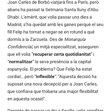
Joan Carles de Borbó viatjarà fins a París, però
abans ha passat la Setmana Santa lluny d’Abu
Dhabi. L’emèrit, que volia passar uns dies a
Madrid, s’ha quedat amb les ganes perquè el seu
fill Felip ha tornat a negar-se en rotund a què
dormís a la Zarzuela. Des de
Monarquía
Confidencial
, un mitjà especialitzat, asseguren
que ell volia “
recuperar certa quotidianitat
” i
“
normalitzar
” la seva presència a la capital
espanyola. El problema? Que Felip ha estat
cordial… però “
inflexible
“: “Aquesta decisió ha
suposat una nova decepció per a Joan Carles,
que confiava que trobaria una major flexibilitat
en aquesta ocasió”.
Després de passar un dia a Sevilla, volia aprofitar