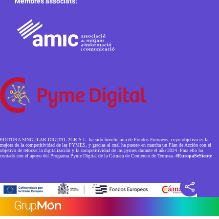
Membres associats:
EDITORA SINGULAR DIGITAL 2GR S.L. ha sido beneficiaria de Fondos Europeos, cuyo objetivo es la
mejora de la competitividad de las PYMES, y gracias al cual ha puesto en marcha un Plan de Acción con el
objetivo de reforzar la digitalización y la competitividad de las pymes durante el año 2024. Para ello ha
contado con el apoyo del Programa Pyme Digital de la Cámara de Comercio de Terrassa.
#EuropaSeSiente