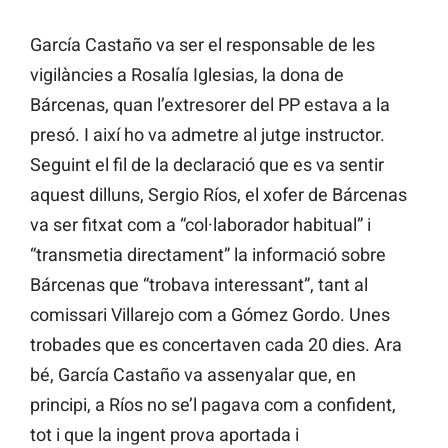
García Castaño va ser el responsable de les
vigilàncies a Rosalía Iglesias, la dona de
Bárcenas, quan l’extresorer del PP estava a la
presó. I així ho va admetre al jutge instructor.
Seguint el fil de la declaració que es va sentir
aquest dilluns, Sergio Ríos, el xofer de Bárcenas
va ser fitxat com a “col·laborador habitual” i
“transmetia directament” la informació sobre
Bárcenas que “trobava interessant”, tant al
comissari Villarejo com a Gómez Gordo. Unes
trobades que es concertaven cada 20 dies. Ara
bé, García Castaño va assenyalar que, en
principi, a Ríos no se’l pagava com a confident,
tot i que la ingent prova aportada i