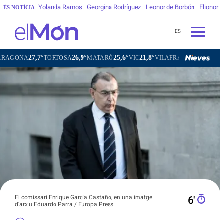
Yolanda Ramos
Georgina Rodríguez
Leonor de Borbón
Elionor
ÉS NOTÍCIA
ES
7,7°
26,9°
25,6°
21,8°
24,2°
TORTOSA
MATARÓ
VIC
VILAFRANCA DEL PENEDÈS
El comissari Enrique García Castaño, en una imatge
6′
d'arxiu Eduardo Parra / Europa Press