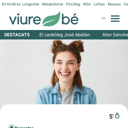
Longevitat
Metabolisme
Psicòleg
IKEA
Lefties
Museus
Gi
ÉS NOTÍCIA
ES
DESTACATS
El cardiòleg José Abellán
Aitor Sánch
·
5′