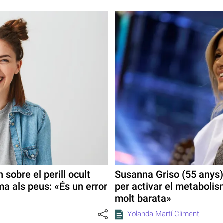
sobre el perill ocult
Susanna Griso (55 anys) 
ma als peus: «És un error
per activar el metaboli
molt barata»
Yolanda Martí Climent