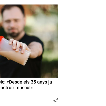
sic: «Desde els 35 anys ja
nstruir múscul»