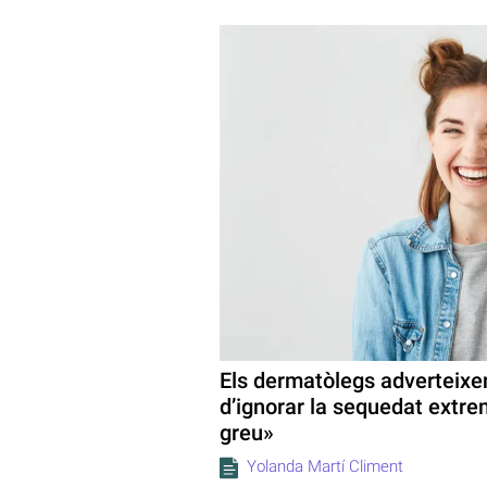
Els dermatòlegs adverteixen 
d’ignorar la sequedat extre
greu»
Yolanda Martí Climent