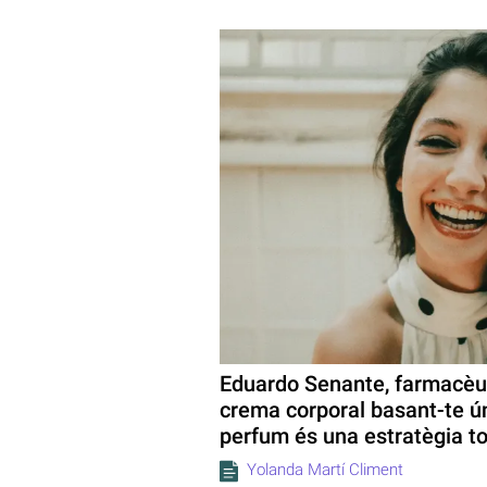
Eduardo Senante, farmacèu
crema corporal basant-te ú
perfum és una estratègia t
Yolanda Martí Climent