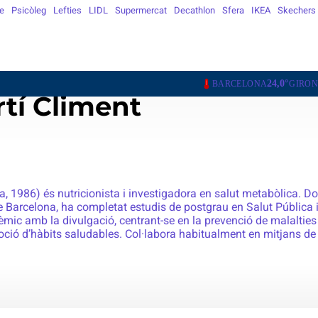
e
Psicòleg
Lefties
LIDL
Supermercat
Decathlon
Sfera
IKEA
Skechers
24,0°
22,2°
23,3°
BARCELONA
GIRONA
LLEIDA
TAR
tí Climent
, 1986) és nutricionista i investigadora en salut metabòlica. Doc
e Barcelona, ha completat estudis de postgrau en Salut Pública i
èmic amb la divulgació, centrant-se en la prevenció de malalties
moció d’hàbits saludables. Col·labora habitualment en mitjans d