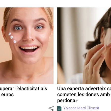
perar l’elasticitat als
Una experta adverteix so
 euros
cometen les dones amb l
perdona»
Yolanda Martí Climent