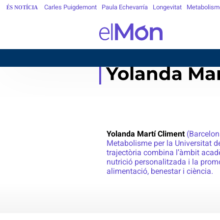
Carles Puigdemont
Paula Echevarría
Longevitat
Metabolism
ÉS NOTÍCIA
Yolanda Mar
Yolanda Martí Climent
(Barcelona
Metabolisme per la Universitat d
trajectòria combina l’àmbit acad
nutrició personalitzada i la pro
alimentació, benestar i ciència.