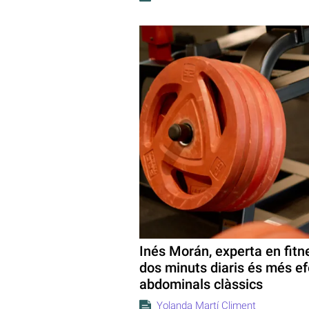
Inés Morán, experta en fitn
dos minuts diaris és més ef
abdominals clàssics
Yolanda Martí Climent