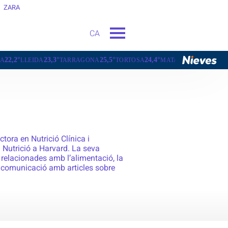
ZARA
CA
25,5°
24,4°
24,1°
18,9°
RAGONA
TORTOSA
MATARÓ
VIC
VILAFRANCA DEL PEN
tora en Nutrició Clínica i
 Nutrició a Harvard. La seva
 relacionades amb l’alimentació, la
e comunicació amb articles sobre