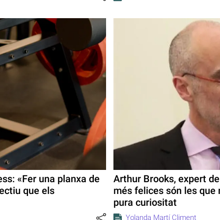
ess: «Fer una planxa de
Arthur Brooks, expert d
ectiu que els
més felices són les que
pura curiositat
Yolanda Martí Climent