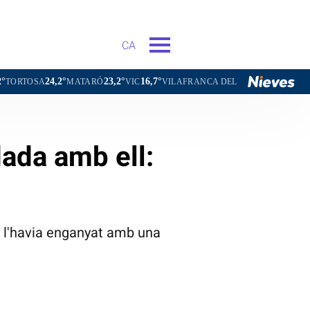
CA
23,2°
16,7°
20,8°
MATARÓ
VIC
VILAFRANCA DEL PENEDÈS
VILANOVA I LA G
dada amb ell:
l l'havia enganyat amb una