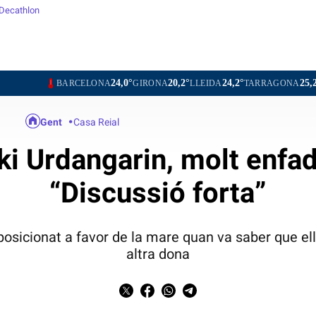
Decathlon
24,0°
20,2°
24,2°
25,2°
24,2°
ARCELONA
GIRONA
LLEIDA
TARRAGONA
TORTOSA
Gent
Casa Reial
ñaki Urdangarin, molt enfa
“Discussió forta”
 posicionat a favor de la mare quan va saber que el
altra dona