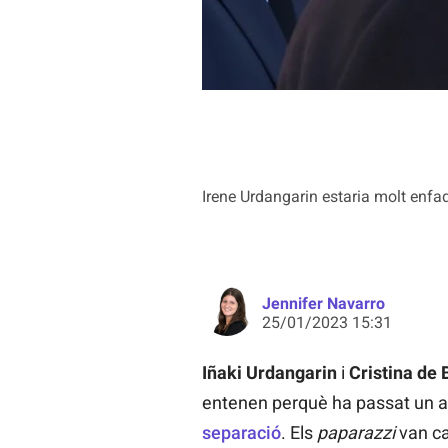
Irene Urdangarin estaria molt enfa
Jennifer Navarro
25/01/2023 15:31
Iñaki Urdangarin
i
Cristina de
entenen perquè ha passat un 
separació
. Els
paparazzi
van ca