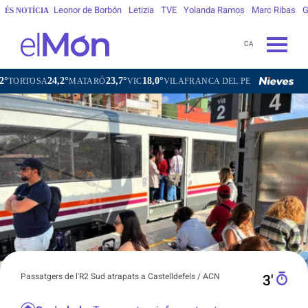
Leonor de Borbón
Letizia
TVE
Yolanda Ramos
Marc Ribas
G
ÉS NOTÍCIA
CA
24,2°
23,7°
18,0°
21,2°
SA
MATARÓ
VIC
VILAFRANCA DEL PENEDÈS
VILANOVA 
Passatgers de l'R2 Sud atrapats a Castelldefels / ACN
3′