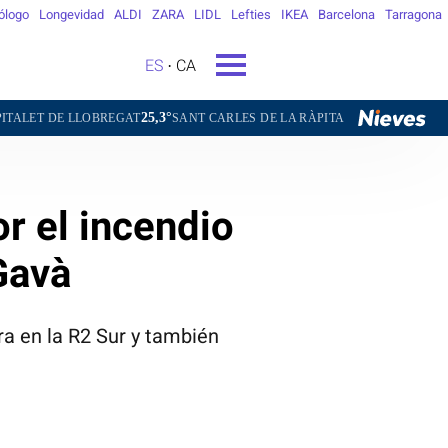
ólogo
Longevidad
ALDI
ZARA
LIDL
Lefties
IKEA
Barcelona
Tarragona
ES
CA
25,3°
26,3°
LOBREGAT
SANT CARLES DE LA RÀPITA
SANT CUGAT DEL VALLÈS
r el incendio
Gavà
ra en la R2 Sur y también