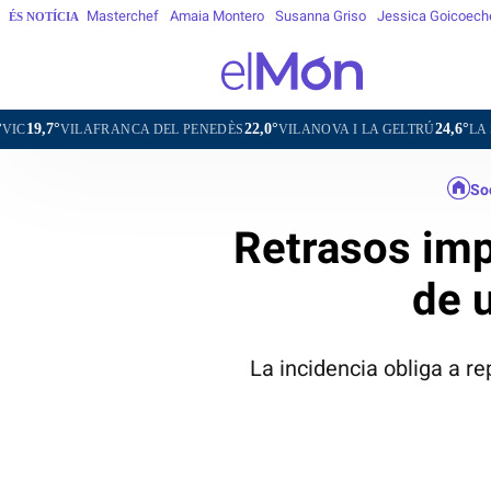
Masterchef
Amaia Montero
Susanna Griso
Jessica Goicoech
ÉS NOTÍCIA
22,0°
24,6°
FRANCA DEL PENEDÈS
VILANOVA I LA GELTRÚ
LA SEU D'URGELL
So
Retrasos imp
de 
La incidencia obliga a r