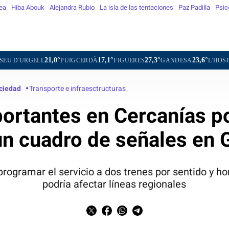
ea
Hiba Abouk
Alejandra Rubio
La isla de las tentaciones
Paz Padilla
Psic
21,0°
17,1°
27,3°
23,6°
PUIGCERDÀ
FIGUERES
GANDESA
L'HOSPITALET DE L
ciedad
Transporte e infraesctructuras
ortantes en Cercanías po
un cuadro de señales en 
eprogramar el servicio a dos trenes por sentido y ho
podría afectar líneas regionales