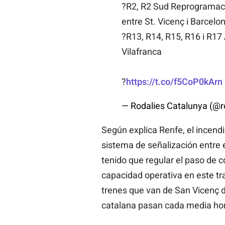
?R2, R2 Sud Reprogramació 
entre St. Vicenç i Barcelo
?R13, R14, R15, R16 i R17
Vilafranca
?
https://t.co/f5CoP0kArn
— Rodalies Catalunya (@r
Según explica Renfe, el incendi
sistema de señalización entre e
tenido que regular el paso de 
capacidad operativa en este tr
trenes que van de San Vicenç de
catalana pasan cada media hora