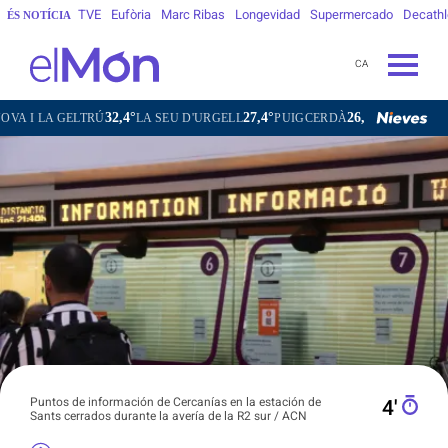
TVE
Eufòria
Marc Ribas
Longevidad
Supermercado
Decath
ÉS NOTÍCIA
CA
32,4°
27,4°
26,1°
36,4°
 GELTRÚ
LA SEU D'URGELL
PUIGCERDÀ
FIGUERES
GAND
Puntos de información de Cercanías en la estación de
4′
Sants cerrados durante la avería de la R2 sur / ACN