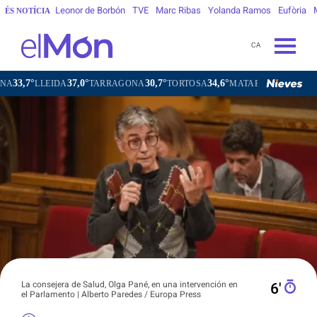
Leonor de Borbón
TVE
Marc Ribas
Yolanda Ramos
Eufòria
ÉS NOTÍCIA
CA
37,0°
30,7°
34,6°
31,2°
34,7°
EIDA
TARRAGONA
TORTOSA
MATARÓ
VIC
VILAFR
La consejera de Salud, Olga Pané, en una intervención en
6′
el Parlamento | Alberto Paredes / Europa Press