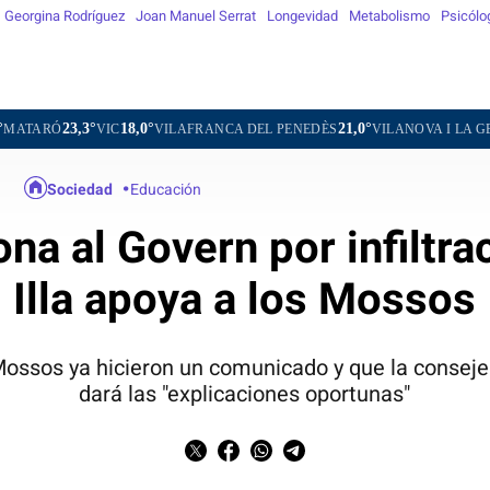
Georgina Rodríguez
Joan Manuel Serrat
Longevidad
Metabolismo
Psicólo
18,0°
21,0°
23,8°
C
VILAFRANCA DEL PENEDÈS
VILANOVA I LA GELTRÚ
LA SE
Sociedad
Educación
a al Govern por infiltrac
Illa apoya a los Mossos
Mossos ya hicieron un comunicado y que la consejera
dará las "explicaciones oportunas"