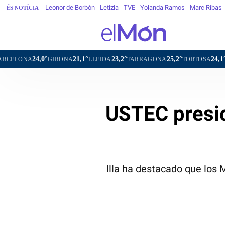
Leonor de Borbón
Letizia
TVE
Yolanda Ramos
Marc Ribas
ÉS NOTÍCIA
21,1°
23,2°
25,2°
24,1°
23,3°
GIRONA
LLEIDA
TARRAGONA
TORTOSA
MATARÓ
VI
USTEC presion
Illa ha destacado que los 