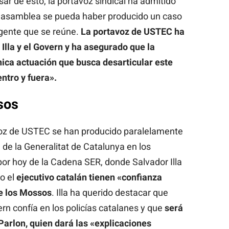
sar de esto, la portavoz sindical ha admitido
 asamblea se pueda haber producido un caso
 gente que se reúne.
La portavoz de USTEC ha
Illa y el Govern y ha asegurado que la
 única actuación que busca desarticular este
ntro y fuera».
sos
voz de USTEC se han producido paralelamente
e de la Generalitat de Catalunya en los
or hoy de la Cadena SER, donde Salvador Illa
o el
ejecutivo catalán tienen «confianza
de los Mossos
. Illa ha querido destacar que
rn confía en los policías catalanes y que
será
 Parlon, quien dará las «explicaciones