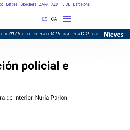
go
Lefties
Skechers
ZARA
ALDI
LIDL
Barcelona
ES
CA
16,3°
12,2°
25,8°
23,3°
U D'URGELL
PUIGCERDÀ
FIGUERES
GANDESA
L'HOSPI
ión policial e
 de Interior, Núria Parlon,