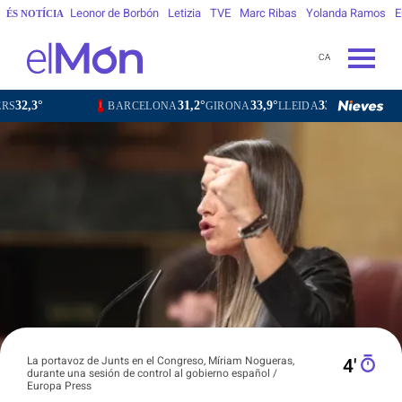
Leonor de Borbón
Letizia
TVE
Marc Ribas
Yolanda Ramos
E
ÉS NOTÍCIA
CA
31,2°
33,9°
33,2°
30,5°
BARCELONA
GIRONA
LLEIDA
TARRAGONA
T
La portavoz de Junts en el Congreso, Míriam Nogueras,
4′
durante una sesión de control al gobierno español /
Europa Press