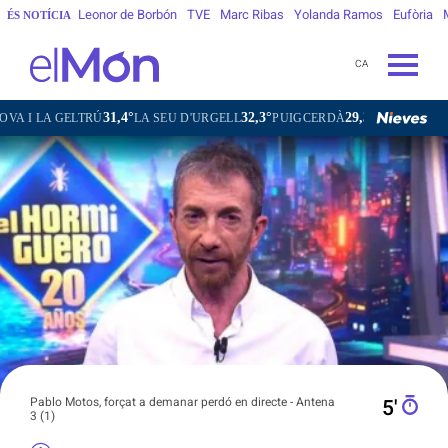
Leonor de Borbón
TVE
Marc Ribas
Yolanda Ramos
Eufòria
ÉS NOTÍCIA
CA
31,4°
32,3°
29,3°
34,1°
ELTRÚ
LA SEU D'URGELL
PUIGCERDÀ
FIGUERES
GANDE
Pablo Motos, forçat a demanar perdó en directe - Antena
5′
3 (1)