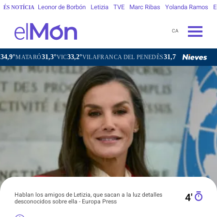
Leonor de Borbón
Letizia
TVE
Marc Ribas
Yolanda Ramos
E
ÉS NOTÍCIA
CA
31,3°
33,2°
31,7°
ARÓ
VIC
VILAFRANCA DEL PENEDÈS
VILANOVA I LA GELTR
Hablan los amigos de Letizia, que sacan a la luz detalles
4′
desconocidos sobre ella - Europa Press