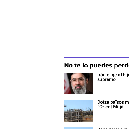
No te lo puedes perd
Irán elige al h
supremo
Dotze països m
l’Orient Mitjà