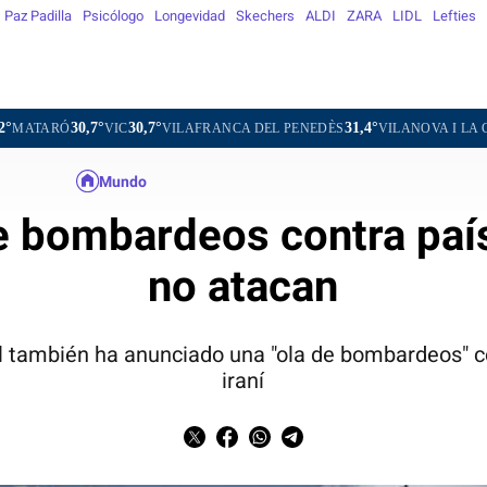
Paz Padilla
Psicólogo
Longevidad
Skechers
ALDI
ZARA
LIDL
Lefties
°
30,7°
31,4°
31,3°
VIC
VILAFRANCA DEL PENEDÈS
VILANOVA I LA GELTRÚ
LA
Mundo
e bombardeos contra país
no atacan
 también ha anunciado una "ola de bombardeos" con
iraní