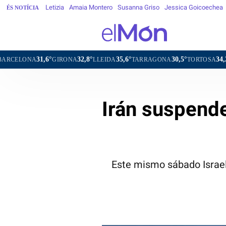
Letizia
Amaia Montero
Susanna Griso
Jessica Goicoechea
ÉS NOTÍCIA
6°
32,8°
35,6°
30,5°
34,2°
30,7
GIRONA
LLEIDA
TARRAGONA
TORTOSA
MATARÓ
Irán suspend
Este mismo sábado Israel