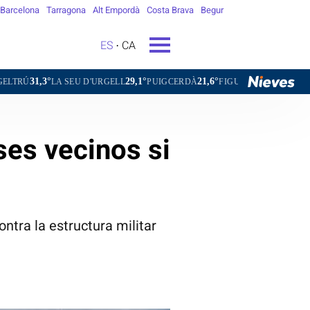
Barcelona
Tarragona
Alt Empordà
Costa Brava
Begur
ES
CA
29,1°
21,6°
36,2°
33,9°
 SEU D'URGELL
PUIGCERDÀ
FIGUERES
GANDESA
L'HOS
es vecinos si
tra la estructura militar