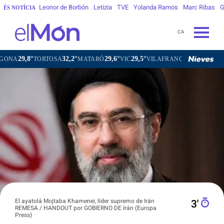
Leonor de Borbón
Letizia
TVE
Yolanda Ramos
Marc Ribas
G
ÉS NOTÍCIA
CA
,8°
32,2°
29,6°
29,5°
28,6°
TORTOSA
MATARÓ
VIC
VILAFRANCA DEL PENEDÈS
V
El ayatolá Mojtaba Khamenei, líder supremo de Irán
3′
REMESA / HANDOUT por GOBIERNO DE Irán (Europa
Press)