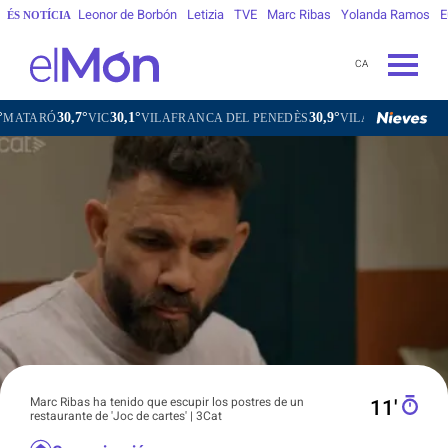
Leonor de Borbón
Letizia
TVE
Marc Ribas
Yolanda Ramos
E
ÉS NOTÍCIA
CA
0,1°
30,9°
30,7°
VILAFRANCA DEL PENEDÈS
VILANOVA I LA GELTRÚ
LA SEU 
Marc Ribas ha tenido que escupir los postres de un
11′
restaurante de 'Joc de cartes' | 3Cat