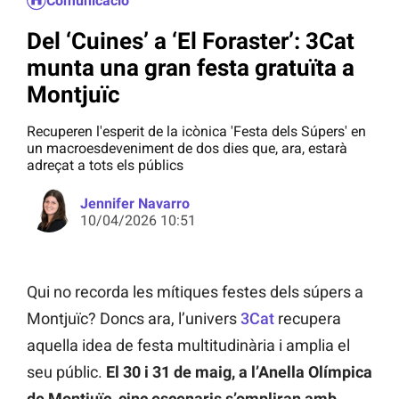
Comunicació
Del ‘Cuines’ a ‘El Foraster’: 3Cat
munta una gran festa gratuïta a
Montjuïc
Recuperen l'esperit de la icònica 'Festa dels Súpers' en
un macroesdeveniment de dos dies que, ara, estarà
adreçat a tots els públics
Jennifer Navarro
10/04/2026 10:51
Qui no recorda les mítiques festes dels súpers a
Montjuïc? Doncs ara, l’univers
3Cat
recupera
aquella idea de festa multitudinària i amplia el
seu públic.
El 30 i 31 de maig, a l’Anella Olímpica
de Montjuïc, cinc escenaris s’ompliran amb