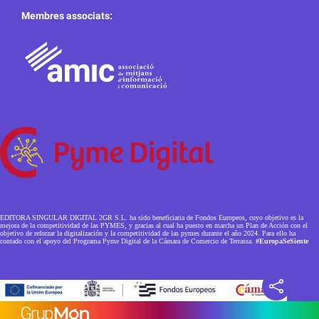
Membres associats:
EDITORA SINGULAR DIGITAL 2GR S.L. ha sido beneficiaria de Fondos Europeos, cuyo objetivo es la
mejora de la competitividad de las PYMES, y gracias al cual ha puesto en marcha un Plan de Acción con el
objetivo de reforzar la digitalización y la competitividad de las pymes durante el año 2024. Para ello ha
contado con el apoyo del Programa Pyme Digital de la Cámara de Comercio de Terrassa.
#EuropaSeSiente