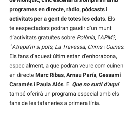
programes en directe, ràdio, pòdcasts i
activitats per a gent de totes les edats
. Els
teleespectadors podran gaudir d’un munt
d’activitats gratuïtes sobre
Polònia
, l’
APM?
,
l’
Atrapa’m si pots
,
La Travessa
,
Crims
i
Cuines
.
Els fans d’aquest últim estan d’enhorabona,
especialment, a que podran veure com cuinen
en directe
Marc Ribas
,
Arnau París
,
Gessamí
Caramés
i
Paula Alós
. El
Que no surti d’aquí
també oferirà un programa especial amb els
fans de les tafaneries a primera línia.