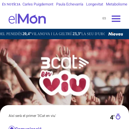
Carles Puigdemont
Paula Echevarría
Longevitat
Metabolisme
ÉS NOTÍCIA
ES
20,4°
23,3°
18,0°
14,2°
VILANOVA I LA GELTRÚ
LA SEU D'URGELL
PUIGCERDÀ
Així serà el primer '3Cat en viu'
4′