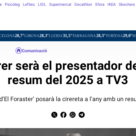
e
Psicòleg
Lefties
LIDL
Supermercat
Decathlon
Sfera
IKEA
Skechers
28,3°
31,5°
28,3°
29,0°
27,8°
GIRONA
LLEIDA
TARRAGONA
TORTOSA
MATARÓ
V
Comunicació
er serà el presentador d
resum del 2025 a TV3
d'El Foraster' posarà la cirereta a l'any amb un res