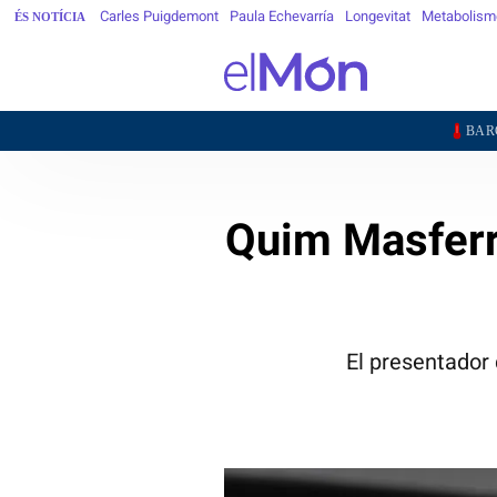
Carles Puigdemont
Paula Echevarría
Longevitat
Metabolism
ÉS NOTÍCIA
28,7°
BARCELONA
Quim Masferr
El presentador 