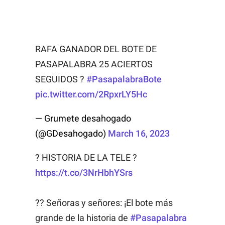
RAFA GANADOR DEL BOTE DE
PASAPALABRA 25 ACIERTOS
SEGUIDOS ?
#PasapalabraBote
pic.twitter.com/2RpxrLY5Hc
— Grumete desahogado
(@GDesahogado)
March 16, 2023
? HISTORIA DE LA TELE ?
https://t.co/3NrHbhYSrs
?? Señoras y señores: ¡El bote más
grande de la historia de
#Pasapalabra