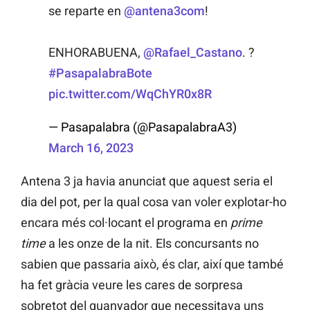
se reparte en
@antena3com
!
ENHORABUENA,
@Rafael_Castano
. ?
#PasapalabraBote
pic.twitter.com/WqChYR0x8R
— Pasapalabra (@PasapalabraA3)
March 16, 2023
Antena 3 ja havia anunciat que aquest seria el
dia del pot, per la qual cosa van voler explotar-ho
encara més col·locant el programa en
prime
time
a les onze de la nit. Els concursants no
sabien que passaria això, és clar, així que també
ha fet gràcia veure les cares de sorpresa
sobretot del guanyador que necessitava uns