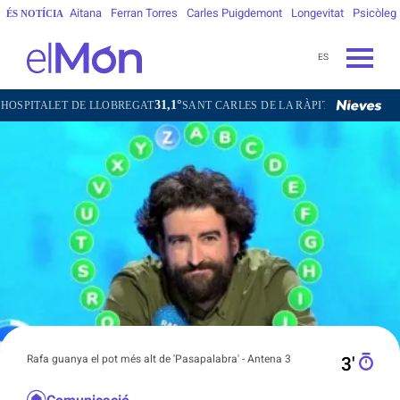
Aitana
Ferran Torres
Carles Puigdemont
Longevitat
Psicòleg
ÉS NOTÍCIA
ES
31,1°
30,8°
DE LLOBREGAT
SANT CARLES DE LA RÀPITA
SANT CUGAT DEL VA
Rafa guanya el pot més alt de 'Pasapalabra' - Antena 3
3′