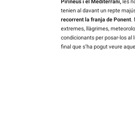
Pirineus i el Mediterrani,
les n
tenien al davant un repte majú
recorrent la franja de Ponent
.
extremes, llàgrimes, meteorologi
condicionants per posar-los al l
final que s’ha pogut veure aqu