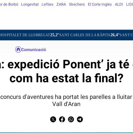
or de Borbó
Longevitat
Lefties
ZARA
Skechers
El Corte Inglés
ALDI
LID
25,2°
26,4°
 LLOBREGAT
SANT CARLES DE LA RÀPITA
SANT CUGAT DEL VALL
Comunicació
: expedició Ponent’ ja t
com ha estat la final?
oncurs d'aventures ha portat les parelles a lluitar
Vall d'Aran