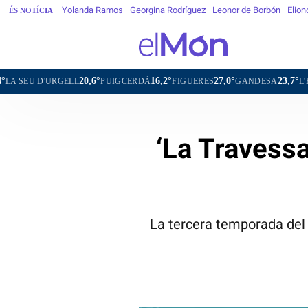
Yolanda Ramos
Georgina Rodríguez
Leonor de Borbón
Elion
ÉS NOTÍCIA
20,6°
16,2°
27,0°
23,7°
LL
PUIGCERDÀ
FIGUERES
GANDESA
L'HOSPITALET DE
‘La Travessa
La tercera temporada del c