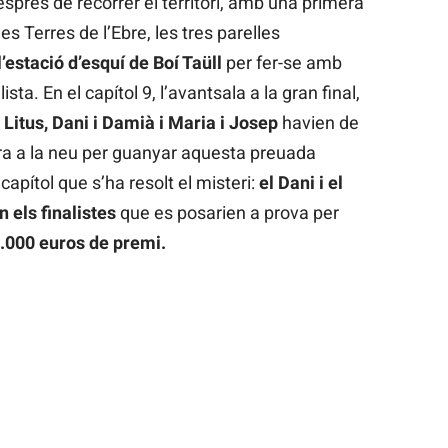
prés de recórrer el territori, amb una primera
 les Terres de l’Ebre, les tres parelles
l’estació d’esquí de Boí Taüll
per fer-se amb
sta. En el capítol 9, l’avantsala a la gran final,
 Litus, Dani i Damià i Maria i Josep
havien de
ra a la neu per guanyar aquesta preuada
 capítol que s’ha resolt el misteri:
el Dani i el
n els finalistes
que es posarien a prova per
.000 euros de premi.