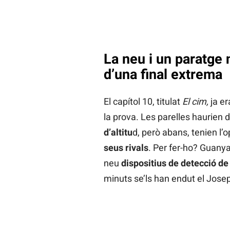
La neu i un paratge n
d’una final extrema
El capítol 10, titulat
El cim,
ja e
la prova. Les parelles haurien 
d’altitu
d, però abans, tenien l’
seus rivals
. Per fer-ho? Guanya
neu
dispositius de detecció de
minuts se’ls han endut el Josep 