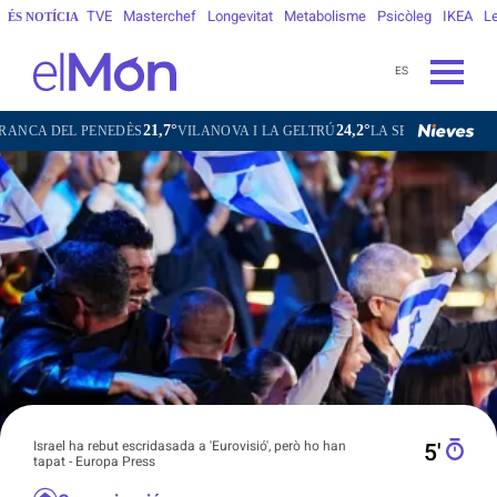
TVE
Masterchef
Longevitat
Metabolisme
Psicòleg
IKEA
Le
ÉS NOTÍCIA
ES
21,7°
24,2°
16,8°
1
DÈS
VILANOVA I LA GELTRÚ
LA SEU D'URGELL
PUIGCERDÀ
Israel ha rebut escridasada a 'Eurovisió', però ho han
5′
tapat - Europa Press