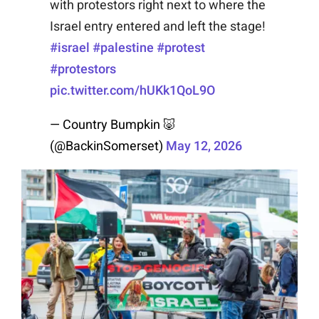
with protestors right next to where the
Israel entry entered and left the stage!
#israel
#palestine
#protest
#protestors
pic.twitter.com/hUKk1QoL9O
— Country Bumpkin 🐷
(@BackinSomerset)
May 12, 2026