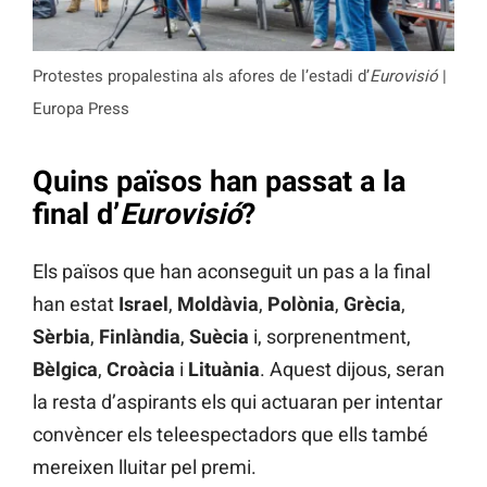
Protestes propalestina als afores de l’estadi d’
Eurovisió
|
Europa Press
Quins països han passat a la
final d’
Eurovisió
?
Els països que han aconseguit un pas a la final
han estat
Israel
,
Moldàvia
,
Polònia
,
Grècia
,
Sèrbia
,
Finlàndia
,
Suècia
i, sorprenentment,
Bèlgica
,
Croàcia
i
Lituània
. Aquest dijous, seran
la resta d’aspirants els qui actuaran per intentar
convèncer els teleespectadors que ells també
mereixen lluitar pel premi.