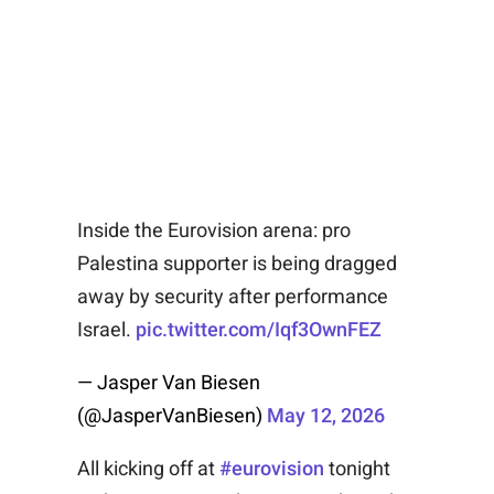
Inside the Eurovision arena: pro
Palestina supporter is being dragged
away by security after performance
Israel.
pic.twitter.com/Iqf3OwnFEZ
— Jasper Van Biesen
(@JasperVanBiesen)
May 12, 2026
All kicking off at
#eurovision
tonight