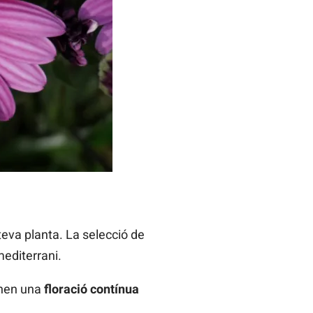
 teva planta. La selecció de
mediterrani.
tenen una
floració contínua