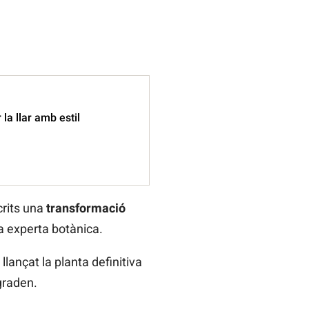
a llar amb estil
crits una
transformació
na experta botànica.
lançat la planta definitiva
graden.