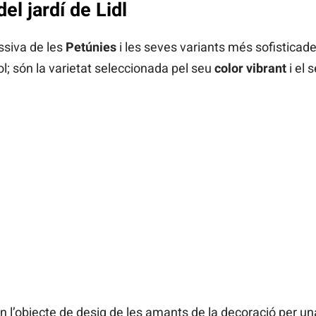
del jardí de Lidl
ssiva de les
Petúnies
i les seves variants més sofisticade
l; són la varietat seleccionada pel seu
color vibrant
i el 
n l’objecte de desig de les amants de la decoració per una