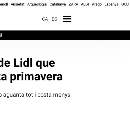
genoll
Ansietat
Arqueologia
Catalunya
ZARA
ALDI
Aragó
Espanya
OCU
CA
ES
l
de Lidl que
ta primavera
ho aguanta tot i costa menys