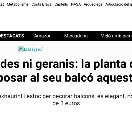
tat
Metabolisme
Costa Brava
Castells
NASA
Arqueòlegs
Articulació del 
DESTACATS
Amazon
Mercadona
Meló amb perni
·
·
Llar i jardí
des ni geranis: la planta 
posar al seu balcó aques
exhaurint l'estoc per decorar balcons: és elegant, 
de 3 euros