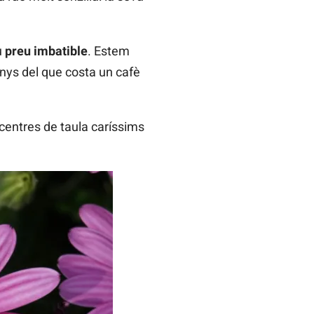
u
preu imbatible
. Estem
menys del que costa un cafè
n centres de taula caríssims