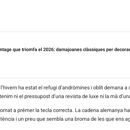
ntage que triomfa el 2026: damajoanes clàssiques per decorar l
l’hivern ha estat el refugi d’andròmines i oblit demana a 
s tenim ni el pressupost d’una revista de luxe ni la mà d’u
ornat a prémer la tecla correcta. La cadena alemanya ha l
istència i un preu que sembla una broma de les que ens a