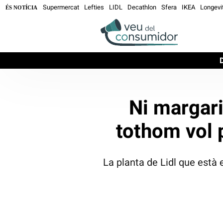
Supermercat
Lefties
LIDL
Decathlon
Sfera
IKEA
Longevi
ÉS NOTÍCIA
Ni margari
tothom vol 
La planta de Lidl que està 