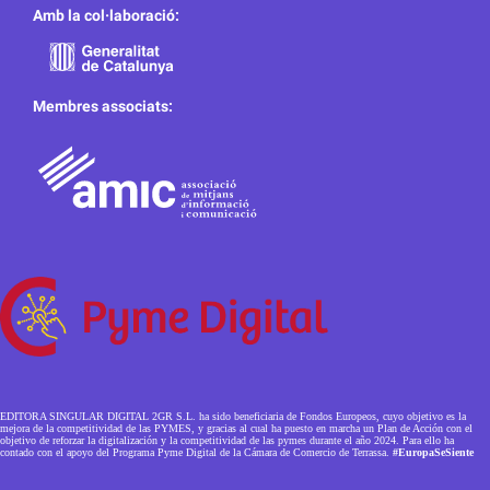
Amb la col·laboració:
Membres associats:
EDITORA SINGULAR DIGITAL 2GR S.L. ha sido beneficiaria de Fondos Europeos, cuyo objetivo es la
mejora de la competitividad de las PYMES, y gracias al cual ha puesto en marcha un Plan de Acción con el
objetivo de reforzar la digitalización y la competitividad de las pymes durante el año 2024. Para ello ha
contado con el apoyo del Programa Pyme Digital de la Cámara de Comercio de Terrassa.
#EuropaSeSiente