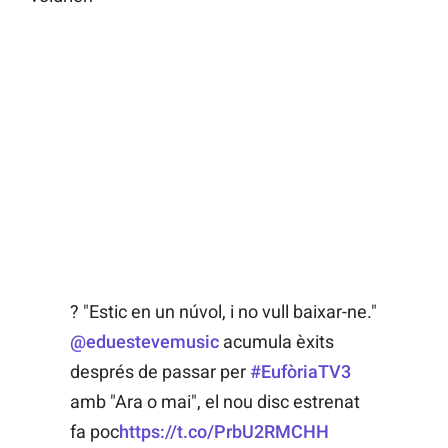
? "Estic en un núvol, i no vull baixar-ne."
@eduestevemusic
acumula èxits
després de passar per
#EufòriaTV3
amb "Ara o mai", el nou disc estrenat
fa poc
https://t.co/PrbU2RMCHH