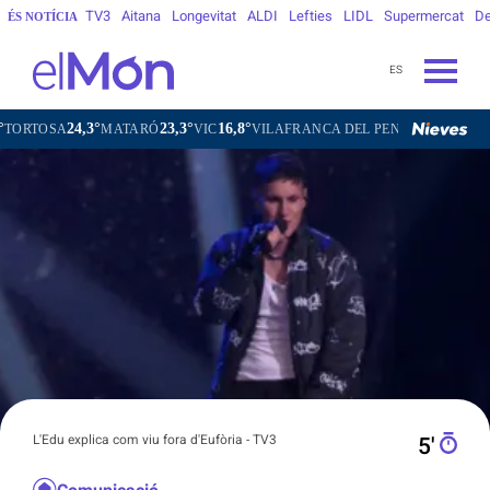
TV3
Aitana
Longevitat
ALDI
Lefties
LIDL
Supermercat
De
ÉS NOTÍCIA
ES
3°
23,3°
16,8°
20,8°
MATARÓ
VIC
VILAFRANCA DEL PENEDÈS
VILANOVA I LA 
L'Edu explica com viu fora d'Eufòria - TV3
5′