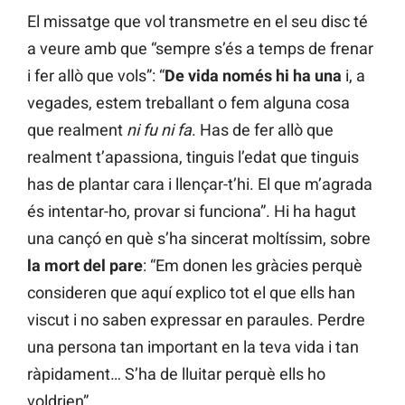
El missatge que vol transmetre en el seu disc té
a veure amb que “sempre s’és a temps de frenar
i fer allò que vols”: “
De vida només hi ha una
i, a
vegades, estem treballant o fem alguna cosa
que realment
ni fu ni fa
. Has de fer allò que
realment t’apassiona, tinguis l’edat que tinguis
has de plantar cara i llençar-t’hi. El que m’agrada
és intentar-ho, provar si funciona”. Hi ha hagut
una cançó en què s’ha sincerat moltíssim, sobre
la mort del pare
: “Em donen les gràcies perquè
consideren que aquí explico tot el que ells han
viscut i no saben expressar en paraules. Perdre
una persona tan important en la teva vida i tan
ràpidament… S’ha de lluitar perquè ells ho
voldrien”