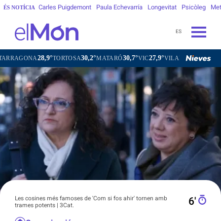
Carles Puigdemont
Paula Echevarría
Longevitat
Psicòleg
Met
ÉS NOTÍCIA
ES
28,9°
30,2°
30,7°
27,9°
28,
A
TORTOSA
MATARÓ
VIC
VILAFRANCA DEL PENEDÈS
Les cosines més famoses de 'Com si fos ahir' tornen amb
6′
trames potents | 3Cat.