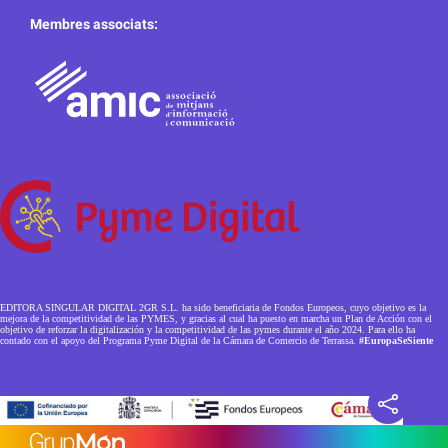
Membres associats:
EDITORA SINGULAR DIGITAL 2GR S.L. ha sido beneficiaria de Fondos Europeos, cuyo objetivo es la
mejora de la competitividad de las PYMES, y gracias al cual ha puesto en marcha un Plan de Acción con el
objetivo de reforzar la digitalización y la competitividad de las pymes durante el año 2024. Para ello ha
contado con el apoyo del Programa Pyme Digital de la Cámara de Comercio de Terrassa.
#EuropaSeSiente