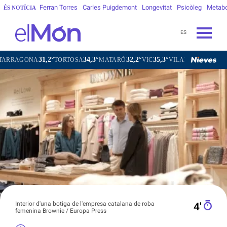
Ferran Torres
Carles Puigdemont
Longevitat
Psicòleg
Metab
ÉS NOTÍCIA
ES
31,2°
34,3°
32,2°
35,3°
3
NA
TORTOSA
MATARÓ
VIC
VILAFRANCA DEL PENEDÈS
Interior d'una botiga de l'empresa catalana de roba
4′
femenina Brownie / Europa Press