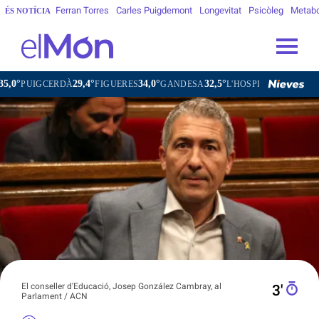
Ferran Torres
Carles Puigdemont
Longevitat
Psicòleg
Metab
ÉS NOTÍCIA
29,4°
34,0°
32,5°
3
GCERDÀ
FIGUERES
GANDESA
L'HOSPITALET DE LLOBREGAT
El conseller d'Educació, Josep González Cambray, al
3′
Parlament / ACN