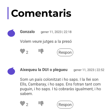
Comentaris
Gonzalo
gener 11, 2023 | 22:18
Volem veure jutges a la presó
2
Respon
Aixequeu la DUI o plegueu
gener 11, 2023 | 22:52
Som un país colonitzat i ho saps. I la llei son
Ells, Cambaray, i ho saps. Ens fotran tant com
puguin, i ho saps. I tú cobraràs igualment, i ho
sabem.
2
Respon