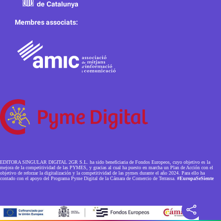
Membres associats:
EDITORA SINGULAR DIGITAL 2GR S.L. ha sido beneficiaria de Fondos Europeos, cuyo objetivo es la
mejora de la competitividad de las PYMES, y gracias al cual ha puesto en marcha un Plan de Acción con el
objetivo de reforzar la digitalización y la competitividad de las pymes durante el año 2024. Para ello ha
contado con el apoyo del Programa Pyme Digital de la Cámara de Comercio de Terrassa.
#EuropaSeSiente