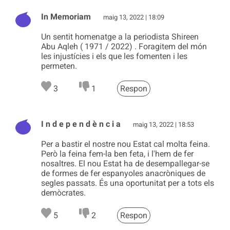
In Memoriam
maig 13, 2022 | 18:09
Un sentit homenatge a la periodista Shireen
Abu Aqleh ( 1971 / 2022) . Foragitem del món
les injustícies i els que les fomenten i les
permeten.
3
1
Respon
I n d e p e n d è n c i a
maig 13, 2022 | 18:53
Per a bastir el nostre nou Estat cal molta feina.
Però la feina fem-la ben feta, i l'hem de fer
nosaltres. El nou Estat ha de desempallegar-se
de formes de fer espanyoles anacròniques de
segles passats. És una oportunitat per a tots els
demòcrates.
5
2
Respon