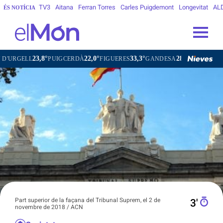
TV3
Aitana
Ferran Torres
Carles Puigdemont
Longevitat
AL
ÉS NOTÍCIA
22,0°
33,3°
28,6°
PUIGCERDÀ
FIGUERES
GANDESA
L'HOSPITALET DE LLOBRE
Part superior de la façana del Tribunal Suprem, el 2 de
3′
novembre de 2018 / ACN