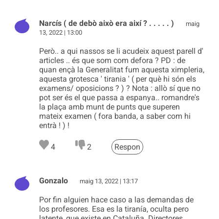
Narcís ( de debò això era així ? . . . . . )
maig
13, 2022 | 13:00
Però.. a qui nassos se li acudeix aquest parell d'
articles .. és que som com defora ? PD : de
quan ençà la Generalitat fum aquesta ximpleria,
aquesta grotesca ' tirania ' ( per què hi són els
examens/ oposicions ? ) ? Nota : allò sí que no
pot ser és el que passa a espanya.. romandre's
la plaça amb munt de punts que superen
mateix examen ( fora banda, a saber com hi
entrà ! ) !
4
2
Respon
Gonzalo
maig 13, 2022 | 13:17
Por fin alguien hace caso a las demandas de
los profesores. Esa es la tiranía, oculta pero
latente, que existe en Cataluña. Directores