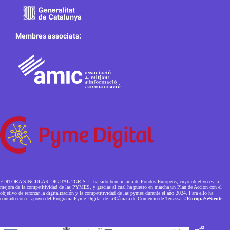
Membres associats:
EDITORA SINGULAR DIGITAL 2GR S.L. ha sido beneficiaria de Fondos Europeos, cuyo objetivo es la
mejora de la competitividad de las PYMES, y gracias al cual ha puesto en marcha un Plan de Acción con el
objetivo de reforzar la digitalización y la competitividad de las pymes durante el año 2024. Para ello ha
contado con el apoyo del Programa Pyme Digital de la Cámara de Comercio de Terrassa.
#EuropaSeSiente