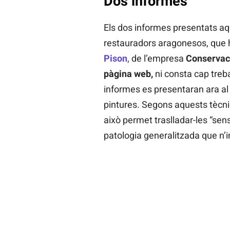
Dos informes
Els dos informes presentats aq
restauradors aragonesos, que h
Pison
,
de l’empresa
Conservaci
pàgina web,
ni consta cap treb
informes es presentaran ara al 
pintures. Segons aquests tècnics
això permet traslladar-les “sens
patologia generalitzada que n’im