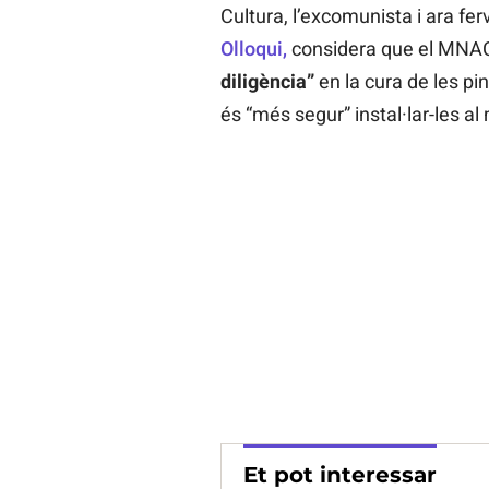
Cultura, l’excomunista i ara fe
Olloqui,
considera que el MNA
diligència”
en la cura de les pi
és “més segur” instal·lar-les a
Et pot interessar