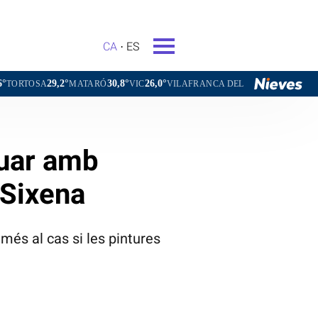
CA
ES
°
30,8°
26,0°
28,1°
MATARÓ
VIC
VILAFRANCA DEL PENEDÈS
VILANOVA I LA G
tuar amb
 Sixena
més al cas si les pintures