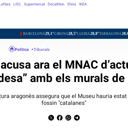
Lefties
LIDL
Supermercat
Decathlon
Sfera
IKEA
29,1°
28,5°
28,8°
28,6°
29,2
ARCELONA
GIRONA
LLEIDA
TARRAGONA
TORTOSA
Política
Tribunals
 acusa ara el MNAC d’ac
desa” amb els murals de
ltura aragonès assegura que el Museu hauria estat 
fossin "catalanes"