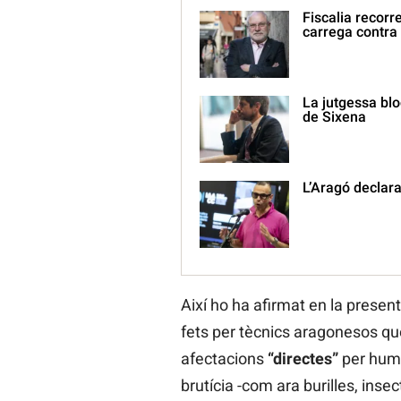
Fiscalia recorre
carrega contra
La jutgessa blo
de Sixena
L’Aragó declara
Així ho ha afirmat en la presen
fets per tècnics aragonesos q
afectacions
“directes”
per humi
brutícia -com ara burilles, insec