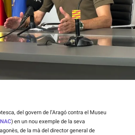
agó, Pedro Olloqui,/Govern d'Aragó/EP
otesca, del govern de l’Aragó contra el Museu
MNAC
) en un nou exemple de la seva
ragonès, de la mà del director general de