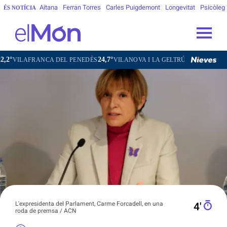
Aitana
Ferran Torres
Carles Puigdemont
Longevitat
Psicòleg
ÉS NOTÍCIA
24,7°
26,5°
17,7°
A DEL PENEDÈS
VILANOVA I LA GELTRÚ
LA SEU D'URGELL
P
L'expresidenta del Parlament, Carme Forcadell, en una
4′
roda de premsa / ACN