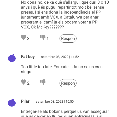
No dona no, deixa què s'allargui, què duri 8 o 10
anys i què és pugui repartir tot molt bé, sense
preses. I si ens dòna la independència el PP
juntament amb VOX, a Catalunya per anar
preperant el camí ja els podem votar a PP i
VOX, Ok McKey???????
3
1
Respon
Fat boy
setembre 08, 2022 | 14:52
Too little too late, Forcadell. Ja no se us creu
ningu
2
Respon
Pilar
setembre 08, 2022 | 16:50
Entregar-se als botxins perquè us van assegurar
que us deixarien lluires quan entreguèssiu al