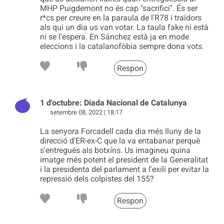
MHP Puigdemont no és cap "sacrifici". És ser
r*cs per creure en la paraula de l'R78 i traïdors
als qui un dia us van votar. La taula fake ni està
ni se l'espera. En Sánchez està ja en mode
eleccions i la catalanofòbia sempre dona vots.
Respon
1 d'octubre: Diada Nacional de Catalunya
setembre 08, 2022 | 18:17
La senyora Forcadell cada dia més lluny de la
direcció d'ER-ex-C que la va entabanar perquè
s'entregués als botxíns. Us imagineu quina
imatge més potent el president de la Generalitat
i la presidenta del parlament a l'exili per evitar la
repressió dels colpistes del 155?
Respon