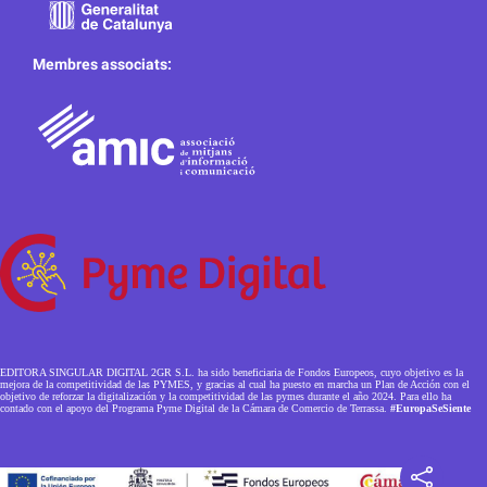
Membres associats:
EDITORA SINGULAR DIGITAL 2GR S.L. ha sido beneficiaria de Fondos Europeos, cuyo objetivo es la
mejora de la competitividad de las PYMES, y gracias al cual ha puesto en marcha un Plan de Acción con el
objetivo de reforzar la digitalización y la competitividad de las pymes durante el año 2024. Para ello ha
contado con el apoyo del Programa Pyme Digital de la Cámara de Comercio de Terrassa.
#EuropaSeSiente