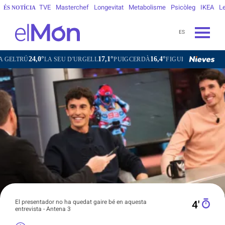
TVE
Masterchef
Longevitat
Metabolisme
Psicòleg
IKEA
Le
ÉS NOTÍCIA
ES
17,1°
16,4°
27,4°
24,0°
A SEU D'URGELL
PUIGCERDÀ
FIGUERES
GANDESA
L'HO
El presentador no ha quedat gaire bé en aquesta
4′
entrevista - Antena 3