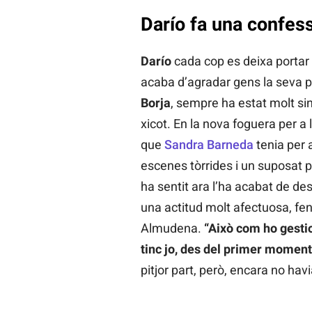
Darío fa una confess
Darío
cada cop es deixa portar
acaba d’agradar gens la seva p
Borja
, sempre ha estat molt si
xicot. En la nova foguera per a 
que
Sandra Barneda
tenia per a
escenes tòrrides i un suposat pe
ha sentit ara l’ha acabat de de
una actitud molt afectuosa, fe
Almudena.
“Això com ho gestio
tinc jo, des del primer moment
pitjor part, però, encara no havi