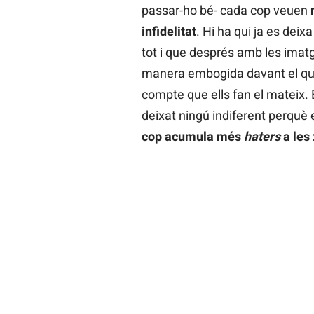
passar-ho bé- cada cop veuen
infidelitat
. Hi ha qui ja es dei
tot i que després amb les imat
manera embogida davant el que 
compte que ells fan el mateix. 
deixat ningú indiferent perquè
cop acumula més
haters
a les 