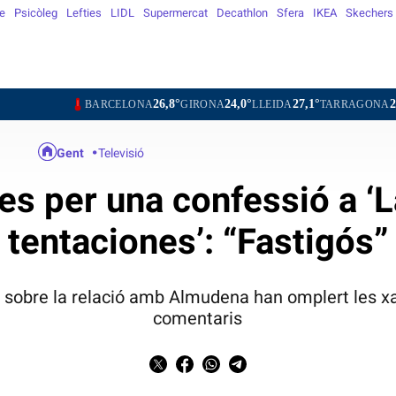
e
Psicòleg
Lefties
LIDL
Supermercat
Decathlon
Sfera
IKEA
Skechers
26,8°
24,0°
27,1°
27,4°
26
BARCELONA
GIRONA
LLEIDA
TARRAGONA
TORTOSA
Gent
Televisió
es per una confessió a ‘L
tentaciones’: “Fastigós”
 sobre la relació amb Almudena han omplert les xar
comentaris