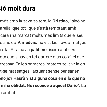
ió molt dura
 més amb la seva soltera, la
Cristina
, i això no
arella, que tot i que s’està temptant amb
ncera i ha marcat molts més límits que el seu
les noies,
Almudena
ha vist les noves imatges
 ella. Si ja havia patit moltíssim amb les
tó que s’havien fet darrere d’un coixí, el que
strossar. En les primeres imatges se’ls veia en
nt-se massatges i actuant sense pensar en
no jo? Haurà vist alguna cosa en ella que no
 m’ha oblidat. No reconec a aquest Darío”.
La
a arribat.