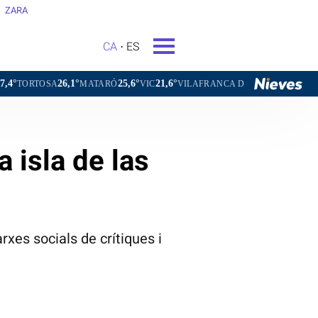
ZARA
CA
ES
,1°
25,6°
21,6°
23,8°
MATARÓ
VIC
VILAFRANCA DEL PENEDÈS
VILANOVA I LA
a isla de las
xes socials de crítiques i