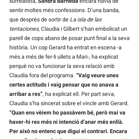
surrealista,
Sandra Barneda
encara havia de
sentir moltes més confessions. D’una banda,
que després de sortir de
La isla de las
tentaciones
, Claudia i Gilbert s’han embolicat un
parell de cops abans de posar punt final a la seva
història. Un cop Gerard ha entrat en escena -a
més a més de fer-li ullets a Mari-, ha explicat
perquè no va funcionar la seva relació amb
Claudia fora del programa.
“Vaig veure unes
certes actituds i vaig pensar que no anava a
arribar a res”
, ha explicat ell. Per part seva,
Claudia s’ha sincerat sobre el vincle amb Gerard.
“Quan ens vèiem ho passàvem bé, però mai va
haver-hi res més ni intenció d’anar més enllà.
Per això no entenc que digui el contrari. Encara