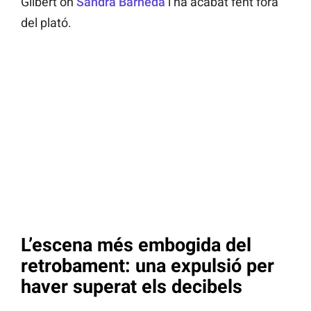
Gilbert on
Sandra Barneda
l’ha acabat fent fora
del plató.
L’escena més embogida del
retrobament: una expulsió per
haver superat els decibels