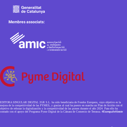
Membres associats:
EDITORA SINGULAR DIGITAL 2GR S.L. ha sido beneficiaria de Fondos Europeos, cuyo objetivo es la
mejora de la competitividad de las PYMES, y gracias al cual ha puesto en marcha un Plan de Acción con el
objetivo de reforzar la digitalización y la competitividad de las pymes durante el año 2024. Para ello ha
contado con el apoyo del Programa Pyme Digital de la Cámara de Comercio de Terrassa.
#EuropaSeSiente