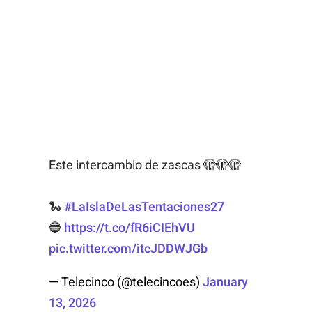
Este intercambio de zascas 🫣🫣🫣
🐍
#LaIslaDeLasTentaciones27
🔵
https://t.co/fR6iCIEhVU
pic.twitter.com/itcJDDWJGb
— Telecinco (@telecincoes)
January
13, 2026