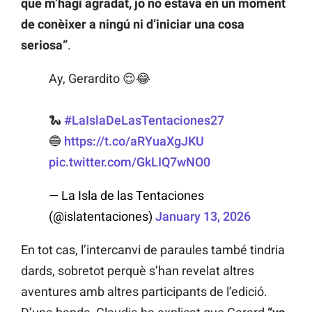
que m’hagi agradat, jo no estava en un moment
de conèixer a ningú ni d’iniciar una cosa
seriosa”
.
Ay, Gerardito 😌😂
🐍
#LaIslaDeLasTentaciones27
🔵
https://t.co/aRYuaXgJKU
pic.twitter.com/GkLIQ7wNO0
— La Isla de las Tentaciones
(@islatentaciones)
January 13, 2026
En tot cas, l’intercanvi de paraules també tindria
dards, sobretot perquè s’han revelat altres
aventures amb altres participants de l’edició.