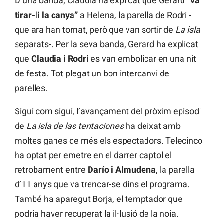
D’una banda, Claudia ha explicat que Gerard
“va
tirar-li la canya”
a Helena, la parella de Rodri -
que ara han tornat, però que van sortir de
La isla
separats-. Per la seva banda, Gerard ha explicat
que
Claudia i Rodri
es van embolicar en una nit
de festa. Tot plegat un bon intercanvi de
parelles.
Sigui com sigui, l’avançament del pròxim episodi
de
La isla de las tentaciones
ha deixat amb
moltes ganes de més els espectadors. Telecinco
ha optat per emetre en el darrer captol el
retrobament entre
Darío i Almudena
, la parella
d’11 anys que va trencar-se dins el programa.
També ha aparegut Borja, el temptador que
podria haver recuperat la il·lusió de la noia.