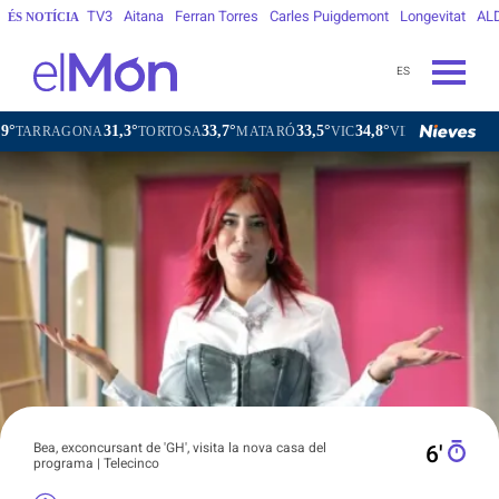
TV3
Aitana
Ferran Torres
Carles Puigdemont
Longevitat
AL
ÉS NOTÍCIA
ES
31,3°
33,7°
33,5°
34,8°
33
A
TORTOSA
MATARÓ
VIC
VILAFRANCA DEL PENEDÈS
Bea, exconcursant de 'GH', visita la nova casa del
6′
programa | Telecinco