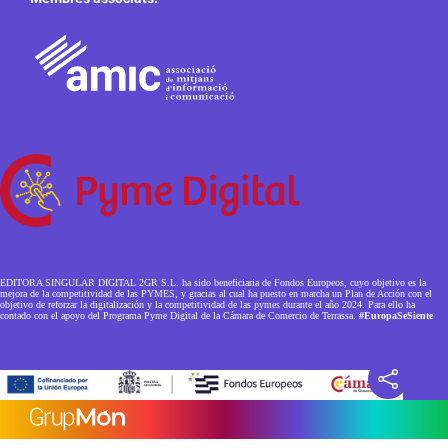
EDITORA SINGULAR DIGITAL 2GR S.L. ha sido beneficiaria de Fondos Europeos, cuyo objetivo es la
mejora de la competitividad de las PYMES, y gracias al cual ha puesto en marcha un Plan de Acción con el
objetivo de reforzar la digitalización y la competitividad de las pymes durante el año 2024. Para ello ha
contado con el apoyo del Programa Pyme Digital de la Cámara de Comercio de Terrassa.
#EuropaSeSiente