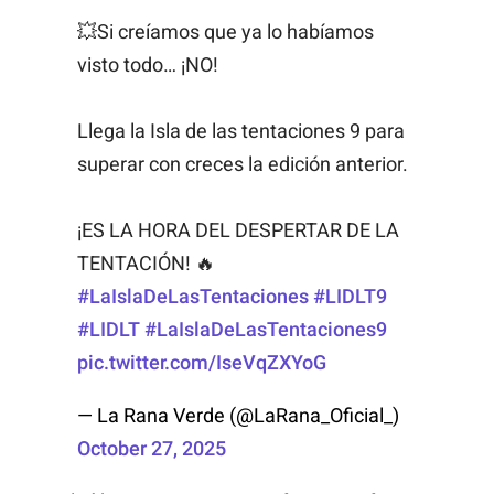
💥Si creíamos que ya lo habíamos
visto todo… ¡NO!
Llega la Isla de las tentaciones 9 para
superar con creces la edición anterior.
¡ES LA HORA DEL DESPERTAR DE LA
TENTACIÓN! 🔥
#LaIslaDeLasTentaciones
#LIDLT9
#LIDLT
#LaIslaDeLasTentaciones9
pic.twitter.com/IseVqZXYoG
— La Rana Verde (@LaRana_Oficial_)
October 27, 2025