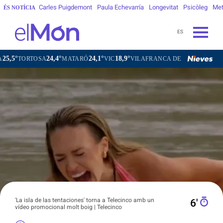
Carles Puigdemont
Paula Echevarría
Longevitat
Psicòleg
Met
ÉS NOTÍCIA
ES
24,4°
24,1°
18,9°
20,4°
SA
MATARÓ
VIC
VILAFRANCA DEL PENEDÈS
VILANOVA
'La isla de las tentaciones' torna a Telecinco amb un
6′
vídeo promocional molt boig | Telecinco