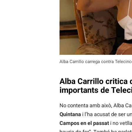
Alba Carrillo carrega contra Telecinc
Alba Carrillo critic
importants de Telec
No contenta amb això, Alba Carri
Quintana
i l’ha acusat de ser un
Campos en el passat
i no vetll
hauria de fer”. També ha parla