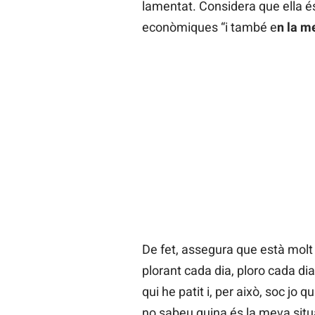
lamentat. Considera que ella és
econòmiques “i també e
n la m
De fet, assegura que està molt
plorant cada dia, ploro cada di
qui he patit i, per això, soc jo
no sabeu quina és la meva situa