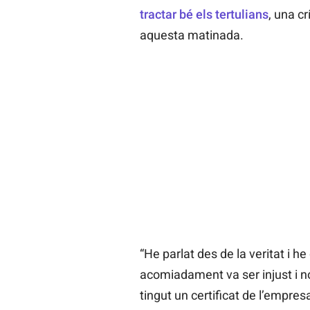
tractar bé els tertulians
, una c
aquesta matinada.
“He parlat des de la veritat i h
acomiadament va ser injust i no 
tingut un certificat de l’empre