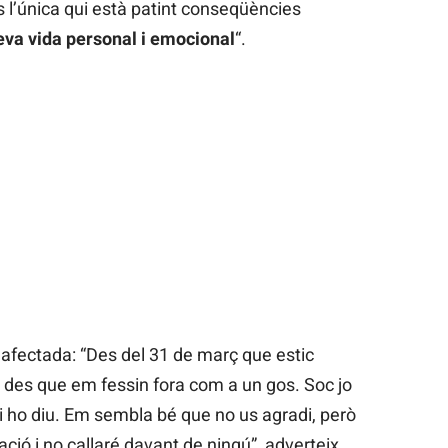
 l’única qui està patint conseqüències
eva vida personal i emocional
“.
 afectada: “Des del 31 de març que estic
a des que em fessin fora com a un gos. Soc jo
 qui ho diu. Em sembla bé que no us agradi, però
ció i no callaré davant de ningú”, adverteix.