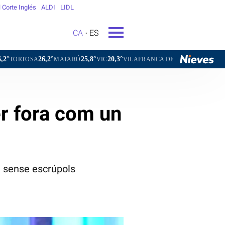
l Corte Inglés
ALDI
LIDL
CA
ES
2°
25,8°
20,3°
22,7°
MATARÓ
VIC
VILAFRANCA DEL PENEDÈS
VILANOVA I LA 
er fora com un
a sense escrúpols