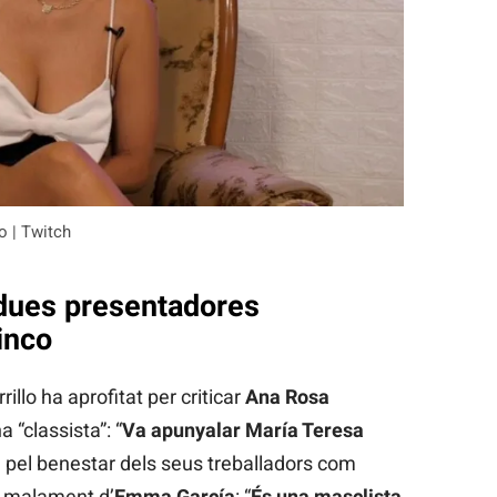
o | Twitch
a dues presentadores
inco
llo ha aprofitat per criticar
Ana Rosa
a “classista”: “
Va apunyalar María Teresa
a pel benestar dels seus treballadors com
t malament d’
Emma García
: “
És una masclista