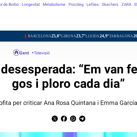
or de Borbó
Longevitat
Metabolisme
Psicòleg
Lefties
Skechers
ZARA
E
25,0°
23,7°
24,9°
26,2°
26,
BARCELONA
GIRONA
LLEIDA
TARRAGONA
TORTOSA
Gent
Televisió
, desesperada: “Em van f
gos i ploro cada dia”
rofita per criticar Ana Rosa Quintana i Emma Garcí