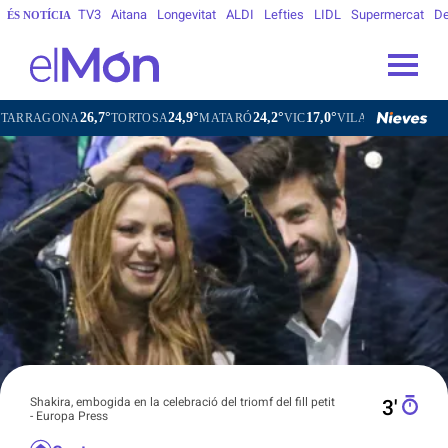
TV3
Aitana
Longevitat
ALDI
Lefties
LIDL
Supermercat
De
ÉS NOTÍCIA
26,7°
24,9°
24,2°
17,0°
ONA
TORTOSA
MATARÓ
VIC
VILAFRANCA DEL PENEDÈS
Shakira, embogida en la celebració del triomf del fill petit
3′
- Europa Press