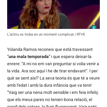
L’actriu es troba en un moment complicat | RTVE
Yolanda Ramos reconeix que està travessant
”
una mala temporada
” i que espera deixar-la
enrere: ”A mi no em van preguntar si volia venir a
la vida. Ara soc aquí i he de tirar endavant”. I per
què se sent així? La seva teoria és que té a veure
amb l’edat i amb la dura infància que va tenir:
”Vaig ser una nena molt sensible i em feia infeliç
que els meus pares no tenien bona relació, el
soroll dels cotxes, la llum fluorescent. Vaig patir,