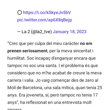
⭕
https://t.co/kSkyeJn5bV
pic.twitter.com/ap6X8qBejp
— La 2 (@la2_tve)
January 18, 2023
“Crec que per culpa del meu caràcter
no em
prenen seriosament
, per la meva sinceritat i
humilitat. Soc incapaç d’enganyar encara que
tampoc no soc una santa. I el problema és que
considero que no m’he acabat de creure la meva
carrera i valia. Jo vaig començar des de zero al
Molí de Barcelona, una sala mítica, quan tenia 25
anys. Era joveneta, sí, però tampoc no tenia 17
anys”, ha reflexionat en una entrevista molt
sincera.