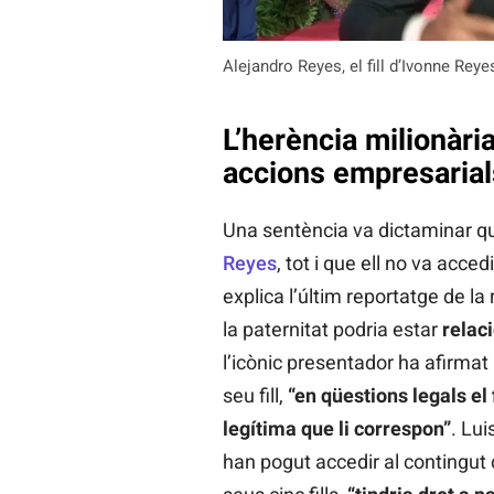
Alejandro Reyes, el fill d’Ivonne Rey
L’herència milionària
accions empresarial
Una sentència va dictaminar 
Reyes
, tot i que ell no va acc
explica l’últim reportatge de la
la paternitat podria estar
relac
l’icònic presentador ha afirmat 
seu fill,
“en qüestions legals el 
legítima que li correspon”
. Lui
han pogut accedir al contingut 