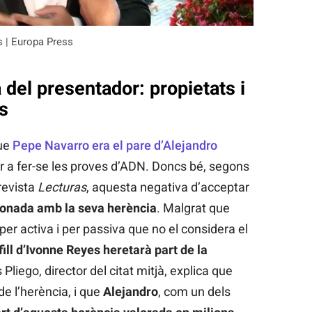
es | Europa Press
 del presentador: propietats i
s
que
Pepe Navarro era el pare d’Alejandro
edir a fer-se les proves d’ADN. Doncs bé, segons
 revista
Lecturas
, aquesta negativa d’acceptar
ionada amb la seva herència
. Malgrat que
per activa i per passiva que no el considera el
fill d’Ivonne Reyes heretarà part de la
s Pliego, director del citat mitjà, explica que
de l’herència, i que
Alejandro
, com un dels