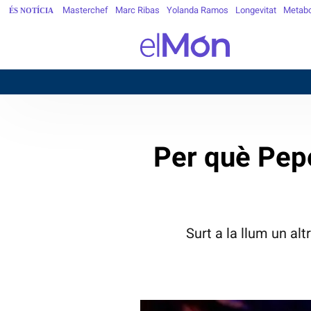
Masterchef
Marc Ribas
Yolanda Ramos
Longevitat
Metab
ÉS NOTÍCIA
B
Per què Pepe
Surt a la llum un alt