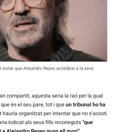
 evitar que Alejandro Reyes accedeixi a la seva
n compartit, aquesta seria la raó per la qual
que és el seu pare, tot i que
un tribunal ho ha
 hauria organitzat per intentar que no s’acosti
ia indicat als seus fills reconeguts
“que
at a Alejandro Reyes quan ell mori”
.