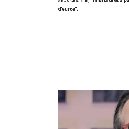
seus cinc fills,
“tindria dret a 
d’euros
“.