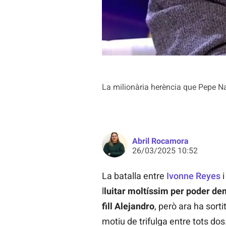
La milionària herència que Pepe Na
Abril Rocamora
26/03/2025 10:52
La batalla entre
Ivonne Reyes
l
luitar moltíssim per poder de
fill Alejandro
, però ara ha sort
motiu de trifulga entre tots do