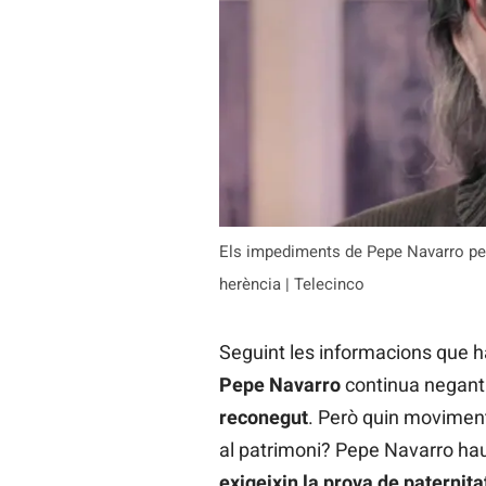
Els impediments de Pepe Navarro per
herència | Telecinco
Seguint les informacions que ha
Pepe Navarro
continua negant 
reconegut
. Però quin moviment
al patrimoni? Pepe Navarro haur
exigeixin la prova de paternit