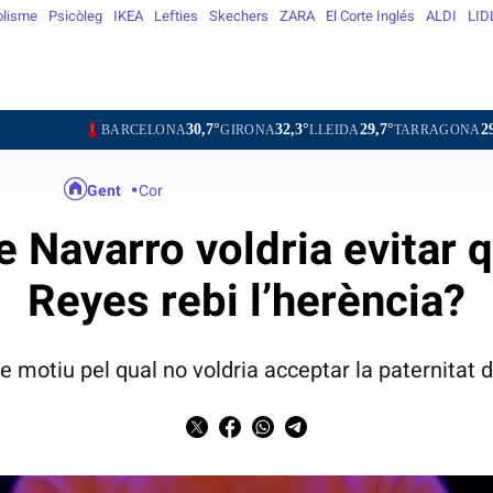
olisme
Psicòleg
IKEA
Lefties
Skechers
ZARA
El Corte Inglés
ALDI
LID
30,7°
32,3°
29,7°
29,8°
31,
ARCELONA
GIRONA
LLEIDA
TARRAGONA
TORTOSA
Gent
Cor
 Navarro voldria evitar 
Reyes rebi l’herència?
re motiu pel qual no voldria acceptar la paternitat d