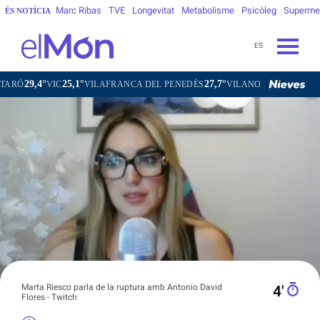
Marc Ribas
TVE
Longevitat
Metabolisme
Psicòleg
Superme
ÉS NOTÍCIA
ES
1°
27,7°
28,9°
VILAFRANCA DEL PENEDÈS
VILANOVA I LA GELTRÚ
LA SEU D'
Marta Riesco parla de la ruptura amb Antonio David
4′
Flores - Twitch