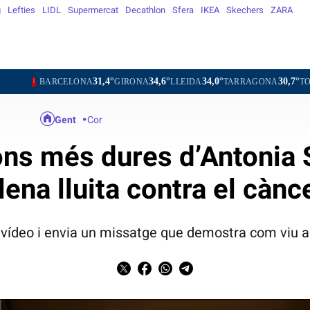
g
Lefties
LIDL
Supermercat
Decathlon
Sfera
IKEA
Skechers
ZARA
31,4°
34,6°
34,0°
30,7°
35,2
ARCELONA
GIRONA
LLEIDA
TARRAGONA
TORTOSA
Gent
Cor
ons més dures d’Antonia
lena lluita contra el cànc
n vídeo i envia un missatge que demostra com viu 