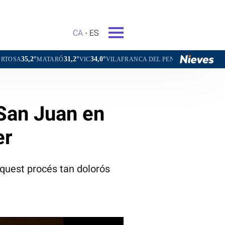
CA
ES
°
31,2°
34,0°
31,6°
MATARÓ
VIC
VILAFRANCA DEL PENEDÈS
VILANOVA I LA G
 San Juan en
er
aquest procés tan dolorós