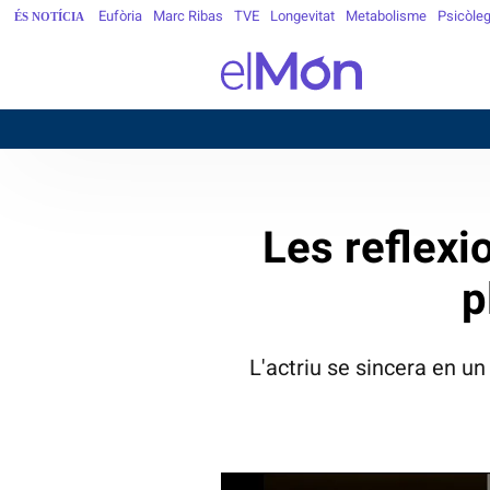
Eufòria
Marc Ribas
TVE
Longevitat
Metabolisme
Psicòle
ÉS NOTÍCIA
B
Les reflexi
p
L'actriu se sincera en u