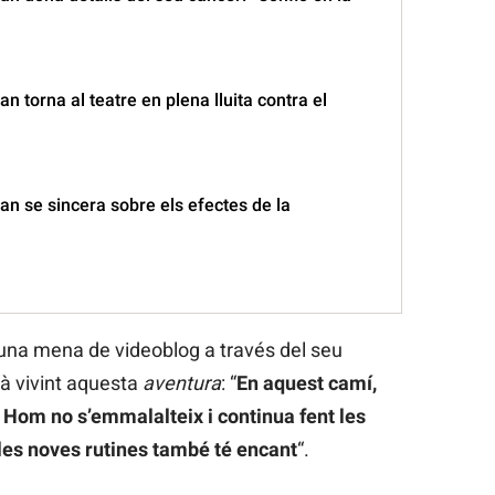
n torna al teatre en plena lluita contra el
n se sincera sobre els efectes de la
 una mena de videoblog a través del seu
à vivint aquesta
aventura
: “
En aquest camí,
 Hom no s’emmalalteix i continua fent les
 les noves rutines també té encant
“.