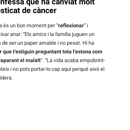
nfessa que ha canviat molt
sticat de càncer
ra és un bon moment per “
reflexionar
” i
xar anar: “Els amics i la família juguen un
a de ser un paper amable i no pesat. Hi ha
 que t’estiguin preguntant tota l’estona com
claparant el malalt
“. “La vida acaba empobrint-
ateix i no pots portar-lo cap aquí perquè això el
idera.